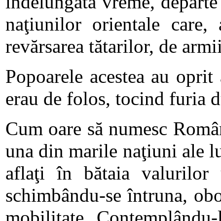
îndelungată vreme, departe 
naţiunilor orientale care,
revărsarea tătarilor, de armi
Popoarele acestea au oprit a
erau de folos, tocind furia
Cum oare să numesc Români
una din marile naţiuni ale lu
aflaţi în bătaia valurilo
schimbându-se întruna, obos
mobilitate. Contemplându-le