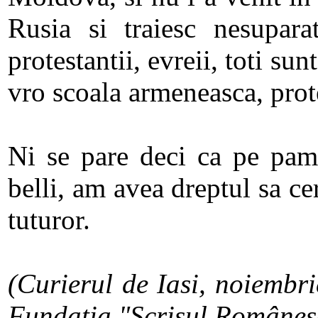
Rusia si traiesc nesupara
protestantii, evreii, toti su
vro scoala armeneasca, prot
Ni se pare deci ca pe pamâ
belli, am avea dreptul sa ce
tuturor.
(Curierul de Iasi, noiembr
Fundatia "Scrisul Românes