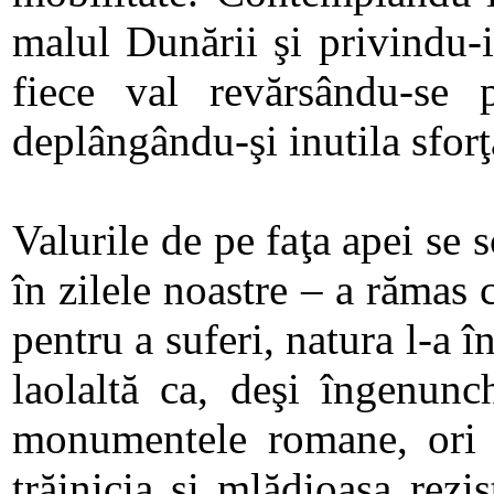
malul Dunării şi privindu-i
fiece val revărsându-se p
deplângându-şi inutila sforţ
Valurile de pe faţa apei se
în zilele noastre – a rămas 
pentru a suferi, natura l-a î
laolaltă ca, deşi îngenunc
monumentele romane, ori c
trăinicia şi mlădioasa rezi