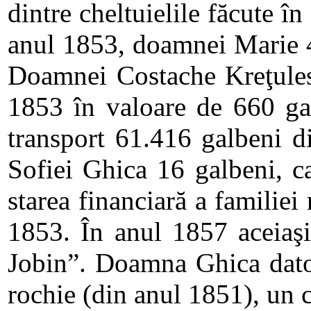
dintre cheltuielile făcute î
anul 1853, doamnei Marie 49
Doamnei Costache Kreţules
1853 în valoare de 660 gal
transport 61.416 galbeni di
Sofiei Ghica 16 galbeni, ca
starea financiară a familiei
1853. În anul 1857 aceiaş
Jobin”. Doamna Ghica dato
rochie (din anul 1851), un c