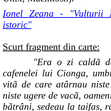
I
onel Zeana - "Vulturii
istoric"
Scurt fragment din carte:
"Era o zi caldã de v
cafenelei lui Cionga, umb
vitã de care atârnau niste
niste ugere de vacã, oameni
bãtrâni, sedeau la taifas, 