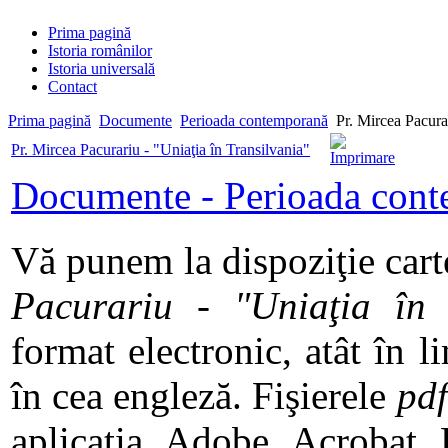
Prima pagină
Istoria românilor
Istoria universală
Contact
Prima pagină
Documente
Perioada contemporană
Pr. Mircea Pacurar
Pr. Mircea Pacurariu - "Uniaţia în Transilvania"
Documente - Perioada con
Vă punem la dispoziţie car
Pacurariu - "Uniaţia în
format electronic, atât în 
în cea engleză. Fişierele
pdf
aplicaţia Adobe Acrobat