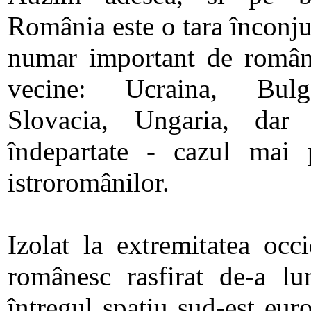
România este o tara înconj
numar important de români 
vecine: Ucraina, Bulga
Slovacia, Ungaria, dar
îndepartate - cazul mai 
istroromânilor.
Izolat la extremitatea occ
românesc rasfirat de-a lu
întregul spatiu sud-est eur