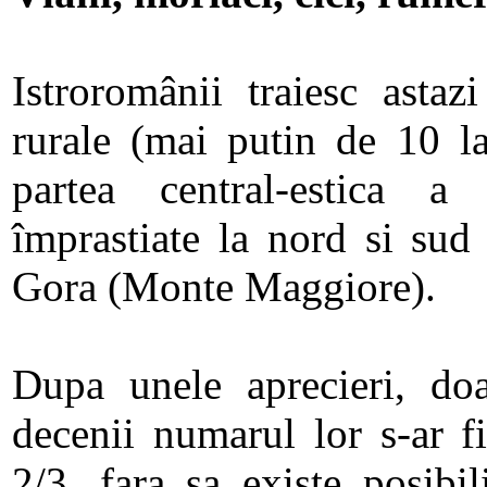
Istroromânii traiesc astaz
rurale (mai putin de 10 la
partea central-estica a p
împrastiate la nord si su
Gora (Monte Maggiore).
Dupa unele aprecieri, doa
decenii numarul lor s-ar f
2/3, fara sa existe posibil