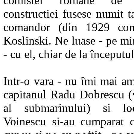
comisiei române de 
constructiei fusese numit t
comandor (din 1929 com
Koslinski. Ne luase - pe m
- cu el, chiar de la începutu
Intr-o vara - nu îmi mai am
capitanul Radu Dobrescu (
al submarinului) si loc
Voinescu si-au cumparat c