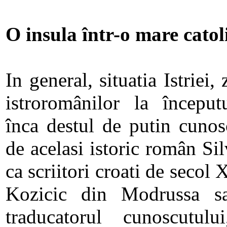
O insula într-o mare catol
In general, situatia Istriei,
istroromânilor la începutu
înca destul de putin cunosc
de acelasi istoric român Si
ca scriitori croati de seco
Kozicic din Modrussa sa
traducatorul cunoscutulu